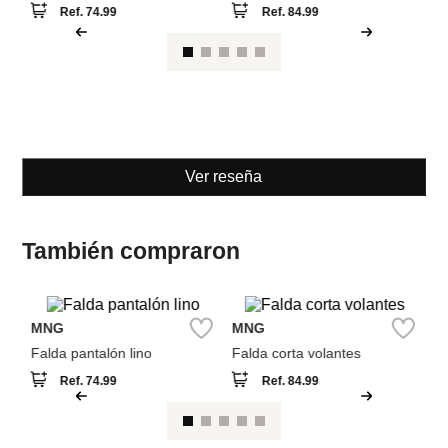
MNG
MNG
Falda pantalón lino
Falda corta volantes
Ref.
74.99
Ref.
84.99
Ver reseña
También compraron
Pa