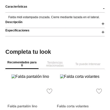
Características
-
Falda midi estampada cruzada. Cierre mediante lazada en el lateral.
Descripción
+
Especificaciones
+
Completa tu look
Recomendados para
Tendencias
Te puede interesar
ti
relacionadas
Pa
F
lu