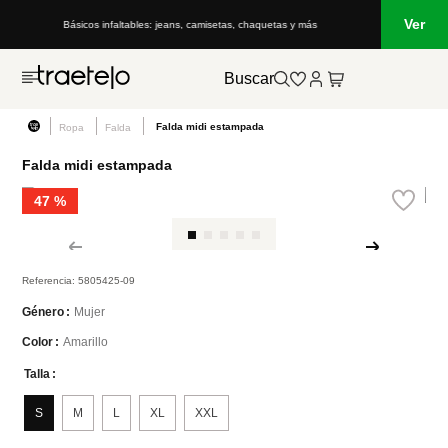
Ver
Básicos infaltables: jeans, camisetas, chaquetas y más
Lo que
Buscar
Falda midi estampada
Ropa
Falda
Falda midi estampada
47 %
Referencia
:
5805425-09
Mujer
Género
Amarillo
Color
Talla
S
M
L
XL
XXL