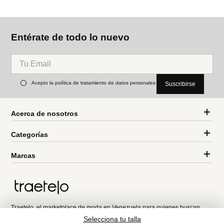
F
lu
MNG
MNG
Falda pantalón lino
Falda corta volantes
Ref.
74.99
Ref.
84.99
Entérate de todo lo nuevo
Acepto la política de tratamiento de datos personales
Suscribirse
Selecciona tu talla