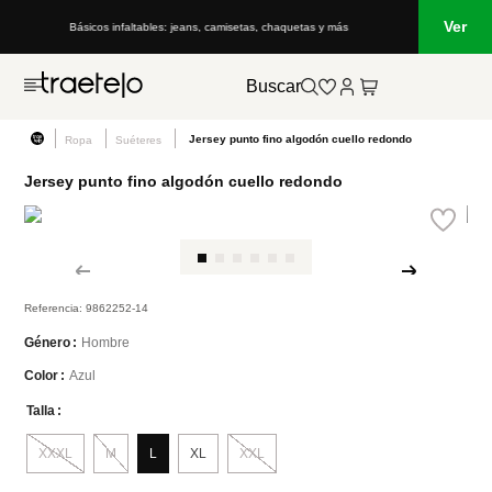
Ver
Básicos infaltables: jeans, camisetas, chaquetas y más
Buscar
Jersey punto fino algodón cuello redondo
Ropa
Suéteres
Jersey punto fino algodón cuello redondo
Referencia
:
9862252-14
Hombre
Género
Azul
Color
Talla
XXXL
M
L
XL
XXL