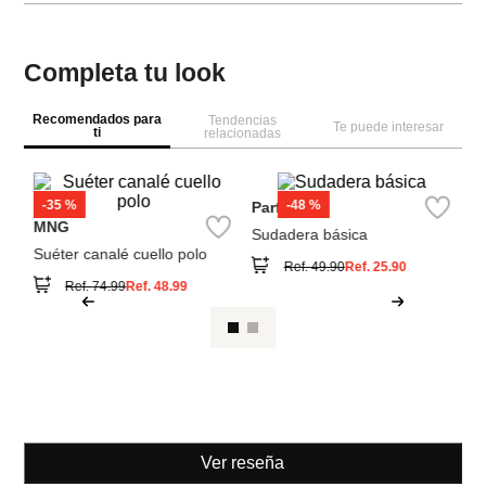
Completa tu look
Recomendados para
Tendencias
Te puede interesar
ti
relacionadas
M
Je
Co
MNG
Parfois
Suéter canalé cuello polo
Sudadera básica
Ref.
74.99
Ref.
48.99
Ref.
49.90
Ref.
25.90