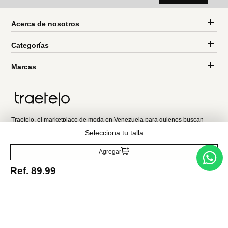
MNG
Parfois
Suéter canalé cuello polo
Sudadera básica
Ref.
74.99
Ref.
48.99
Ref.
49.90
Ref.
25.90
Entérate de todo lo nuevo
Selecciona tu talla
Acepto la política de tratamiento de datos personales
Suscribirse
Agregar
Ref.
89.99
Acerca de nosotros
Categorías
Marcas