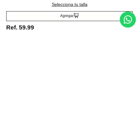
Selecciona tu talla
Acepto la política de tratamiento de datos personales
Suscribirse
Agregar
Ref.
59.99
Acerca de nosotros
Categorías
Marcas
Traetelo, el marketplace de moda en Venezuela para quienes buscan
estilo, calidad y las mejores marcas en un solo lugar.
Medios de pago