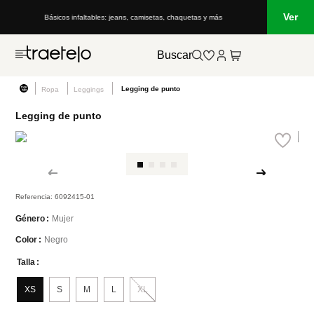
Ver
Básicos infaltables: jeans, camisetas, chaquetas y más
Buscar
Legging de punto
Ropa
Leggings
Legging de punto
Referencia
:
6092415-01
Mujer
Género
Negro
Color
Talla
XS
S
M
L
XL