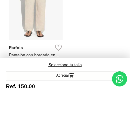
Scalpers
Pantalón Regular Fit Básico
Ref.
69.99
Ref.
49.00
Parfois
Pantalón con bordado en
relieve
Ref.
79.90
Selecciona tu talla
Agregar
Ref.
150.00
Entérate de todo lo nuevo
Acepto la política de tratamiento de datos personales
Suscribirse