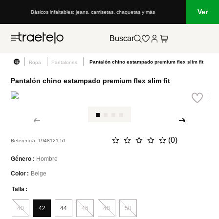
Ver
Básicos infaltables: jeans, camisetas, chaquetas y más
Buscar
Pantalón chino estampado premium flex slim fit
Ropa
Pantalones
Pantalón chino estampado premium flex slim fit
☆
☆
☆
☆
☆
(
0
)
Referencia
:
1948121-51
Hombre
Género
Beige
Color
Talla
40
42
44
46
48
50