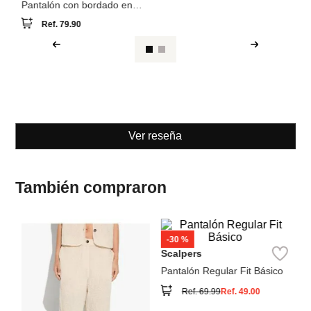
Pantalón con bordado en
relieve
Ref.
79.90
Ver reseña
También compraron
NEW
Co
Pa
c