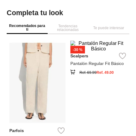
Completa tu look
Recomendados para
Tendencias
Te puede interesar
ti
relacionadas
NEW
Co
Pa
c
Scalpers
Pantalón Regular Fit Básico
Ref.
69.99
Ref.
49.00
Parfois