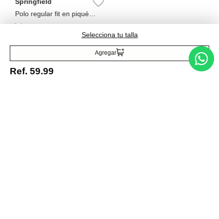
Springfield
Polo regular fit en piqué
block
Ref.
44.99
Ref.
22.50
Selecciona tu talla
Agregar
Ref.
59.99
Entérate de todo lo nuevo
Acepto la política de tratamiento de datos personales
Suscribirse
Acerca de nosotros
Categorías
Marcas