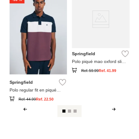
Sp
Po
re
Springfield
Polo piqué mao oxford slim
fit
Ref.
59.99
Ref.
41.99
Springfield
Polo regular fit en piqué
block
Ref.
44.99
Ref.
22.50