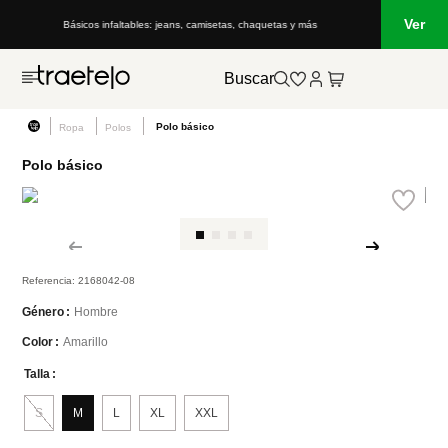
Ver
Básicos infaltables: jeans, camisetas, chaquetas y más
Buscar
Polo básico
Ropa
Polos
Polo básico
Referencia
:
2168042-08
Hombre
Género
Amarillo
Color
Talla
S
M
L
XL
XXL