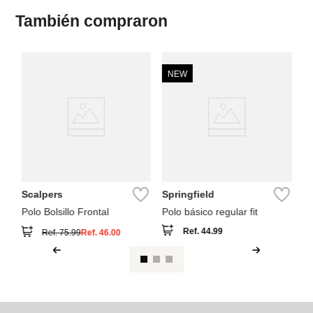
También compraron
NEW
Sp
Po
Scalpers
Springfield
Polo Bolsillo Frontal
Polo básico regular fit
Ref.
44.99
Ref.
75.99
Ref.
46.00