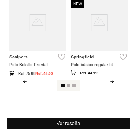
NEW
Sp
Po
Scalpers
Springfield
Polo Bolsillo Frontal
Polo básico regular fit
Ref.
44.99
Ref.
75.99
Ref.
46.00
Ver reseña