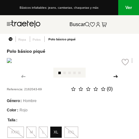
Ver
Básicos infaltables: jeans, camisetas, chaquetas y más
Lo que e
Buscar
Polo básico piqué
Ropa
Polos
Polo básico piqué
☆
☆
☆
☆
☆
(
0
)
Referencia
:
2162043-69
Hombre
Género
Rojo
Color
Talla
XXXL
M
L
XL
XXL