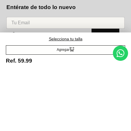
Entérate de todo lo nuevo
Acepto la política de tratamiento de datos personales
Suscribirse
Selecciona tu talla
Agregar
Acerca de nosotros
Ref.
59.99
Categorías
Marcas
Traetelo, el marketplace de moda en Venezuela para quienes buscan
estilo, calidad y las mejores marcas en un solo lugar.