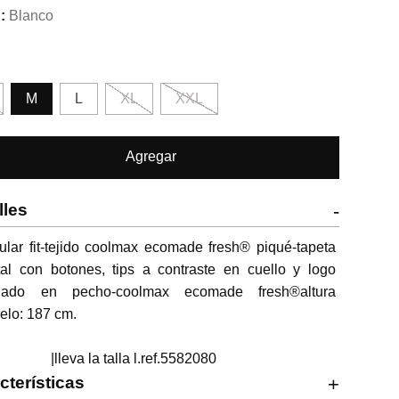
Blanco
M
L
XL
XXL
Agregar
lles
-
lar fit-tejido coolmax ecomade fresh® piqué-tapeta 
tal con botones, tips a contraste en cuello y logo 
dado en pecho-coolmax ecomade fresh®altura 
lo: 187 cm.

                      |lleva la talla l.ref.5582080
cterísticas
+