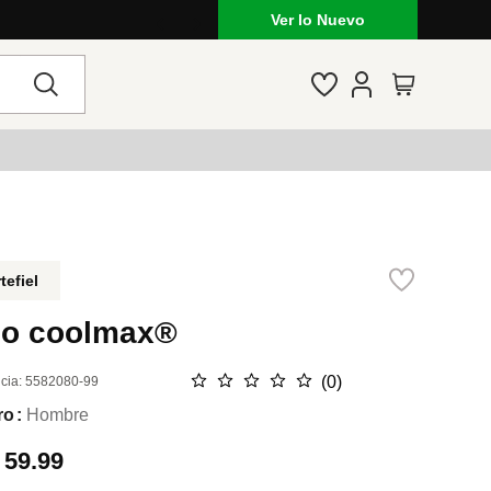
Ver lo Nuevo
tefiel
lo coolmax®
☆
☆
☆
☆
☆
(
0
)
cia
:
5582080-99
ro
Hombre
.
59.99