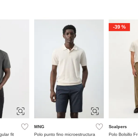
-
39 %
S
M
L
XL
XS
S
XXL
XL
XXL
MNG
Scalpers
ular fit
Polo punto fino microestructura
Polo Bolsillo F