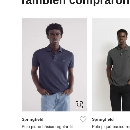
S
M
L
S
M
XXL
Springfield
Springfield
fit
Polo piqué básico regular fit
Polo piqué basico reg