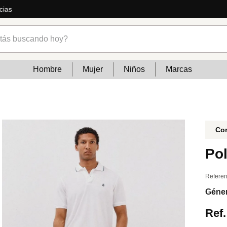
ás
s buscando hoy?
Hombre
Mujer
Niños
Marcas
Cor
Po
Referen
Géne
Ref