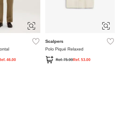
M
L
S
M
L
XL
XXL
Scalpers
rontal
Polo Piqué Relaxed
Ref.
46.00
Ref.
75.99
Ref.
53.00