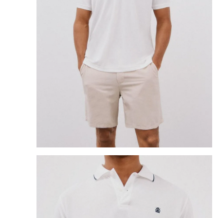
8
.
mng
9
.
bandolera
10
.
bimba lola