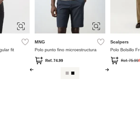
S
M
L
XL
XS
S
XXL
XL
XXL
MNG
Scalpers
ular fit
Polo punto fino microestructura
Polo Bolsillo F
Ref.
74.99
Ref.
75.99