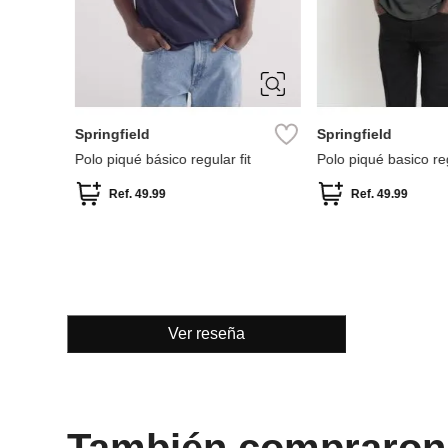
S
M
L
S
M
XXL
Springfield
Springfield
fit
Polo piqué básico regular fit
Polo piqué basico reg
Ref.
49.99
Ref.
49.99
Ver reseña
También compraron