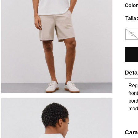
Color
Talla
S
Deta
Regu
fron
bor
mode
Cara