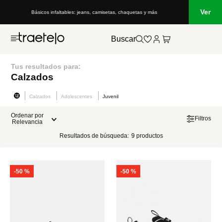
Ver
Básicos infaltables: jeans, camisetas, chaquetas y más
Buscar
Tus resultados para:
Calzados
Calzados
Adolescentes
Juvenil
Ordenar por
Filtros
Relevancia
Resultados de búsqueda:
9
productos
-
50 %
-
50 %