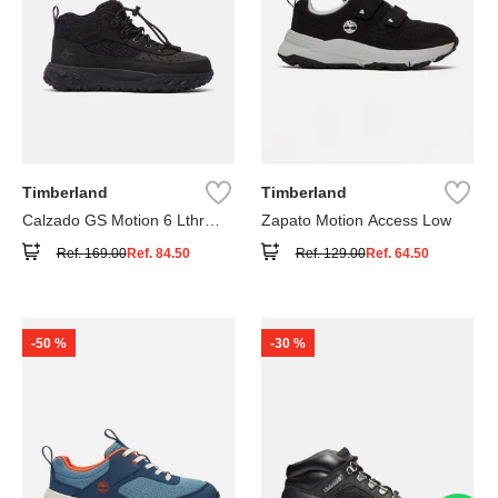
Timberland
Timberland
Calzado GS Motion 6 Lthr
Zapato Motion Access Low
Super
Ref.
169.00
Ref.
84.50
Ref.
129.00
Ref.
64.50
-
50 %
-
30 %