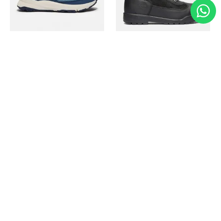
Timberland
Timberland
Zapato Motion Access
Bota Field Big Kids
Ref.
139.00
Ref.
69.50
Ref.
149.00
Ref.
104.30