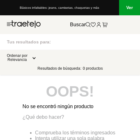
Ver
Básicos infaltables: jeans, camisetas, chaquetas y más
Buscar
Tus resultados para:
Ordenar por
Relevancia
Resultados de búsqueda:
0
productos
OOPS!
No se encontró ningún producto
¿Qué debo hacer?
Comprueba los términos ingresados
Intenta utilizar una sola palabra