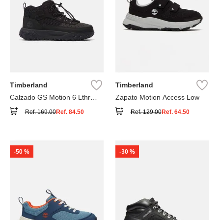
Timberland
Timberland
Calzado GS Motion 6 Lthr
Zapato Motion Access Low
Super
Ref.
169.00
Ref.
84.50
Ref.
129.00
Ref.
64.50
-
50 %
-
30 %