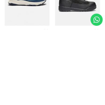
Timberland
Timberland
Zapato Motion Access
Bota Field Big Kids
Ref.
139.00
Ref.
69.50
Ref.
149.00
Ref.
104.30