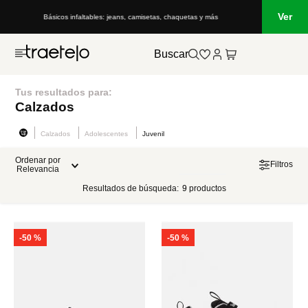
Ver
Básicos infaltables: jeans, camisetas, chaquetas y más
Buscar
Tus resultados para:
Calzados
Calzados
Adolescentes
Juvenil
Ordenar por
Filtros
Relevancia
Resultados de búsqueda:
9
productos
-
50 %
-
50 %