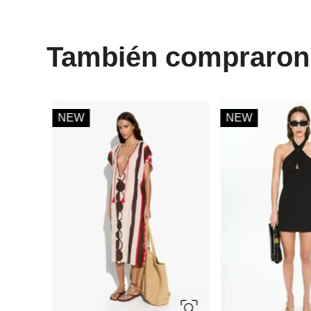
También compraron
XS
S
M
L
34
36
38