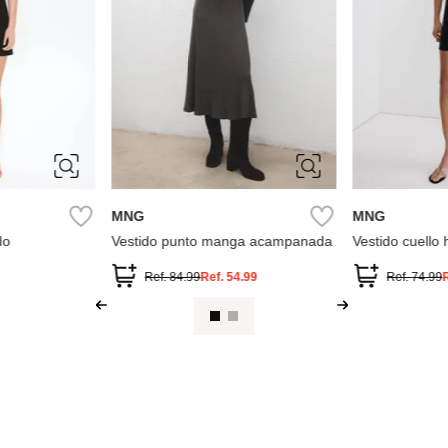
40
ÚNICA
S
M
Parfois
MNG
s Lazo "Roots
Caftán estampado
Vestido halter
Ref.
55.90
Ref.
84.99