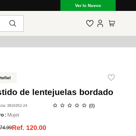
Ver lo Nuevo
tefiel
tido de lentejuelas bordado
☆
☆
☆
☆
☆
(
0
)
cia
:
3816352-24
ro
Mujer
Ref.
120.00
74.99