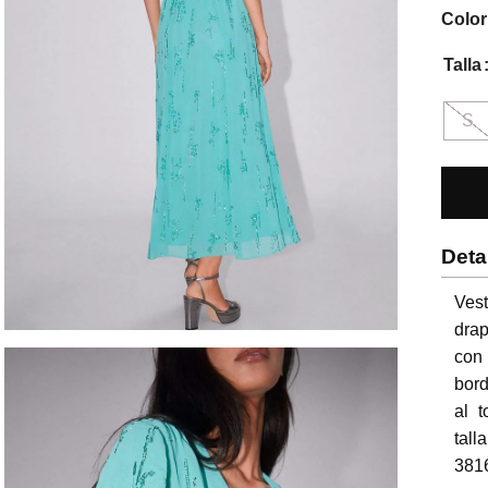
Color
Talla
S
Deta
Vest
dra
con
bord
al t
talla
381