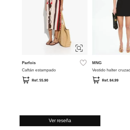
XS
S
M
L
34
36
38
XL
42
44
Springfield
Springfield
scotado
Vestido midi cuello alto
Vestido Midi Tirante
Studio"
Ref.
54.99
Ref.
34.99
Ver reseña