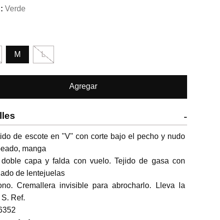
Verde
M
L
Agregar
lles
-
ido de escote en "V" con corte bajo el pecho y nudo 
peado, manga

 doble capa y falda con vuelo. Tejido de gasa con 
ado de lentejuelas

ono. Cremallera invisible para abrocharlo. Lleva la 
 S. Ref.

6352