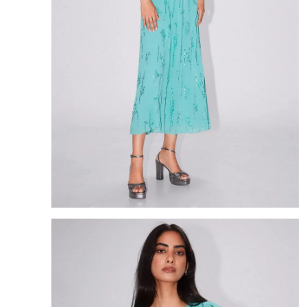
8
.
mng
9
.
bandolera
10
.
bimba lola