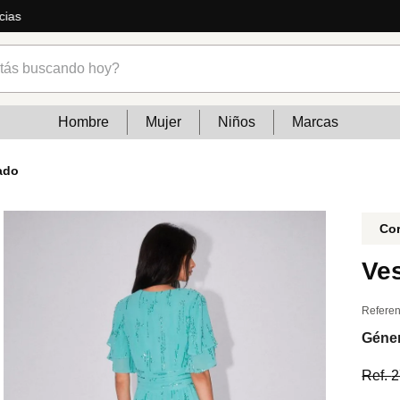
ás
s buscando hoy?
Hombre
Mujer
Niños
Marcas
ado
Cor
Ves
Referen
Géne
Ref.
2