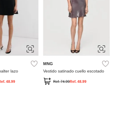
XS
S
M
L
L
XL
MNG
 cruzado
Vestido punto manga acampanada
Ref.
84.99
Ref.
54.99