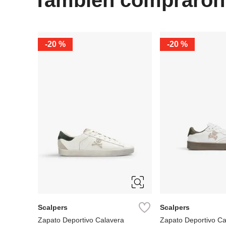
-
20 %
-
20 %
28
29
30
39
40
41
42
32
33
34
43
44
45
46
36
37
Scalpers
Scalpers
Zapato Deportivo Calavera
Zapato Deportivo Ca