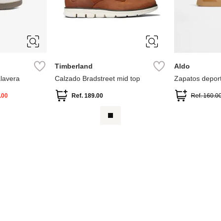
31
10
10.5
11
10
10.5
35
12
13
7
7.5
7
7.5
8
9.5
Timberland
Aldo
lavera
Calzado Bradstreet mid top
Zapatos deport
.00
Ref.
189.00
Ref.
160.0