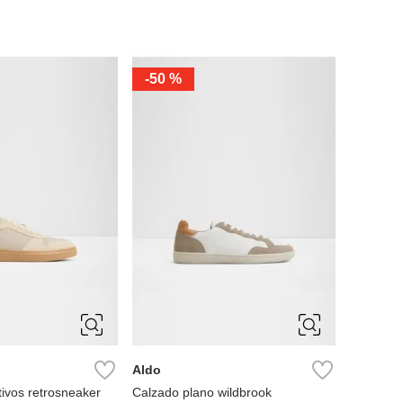
-
50 %
11
10
10.5
11
8
9
12
7
7.5
8
9
9.5
Aldo
ivos retrosneaker
Calzado plano wildbrook