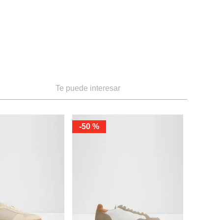
Te puede interesar
-
50 %