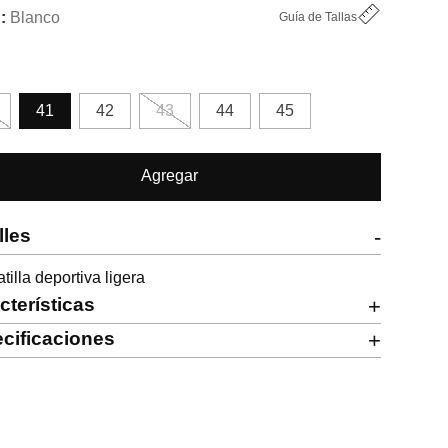
Blanco
Guía de Tallas
41
42
43
44
45
Agregar
lles
-
tilla deportiva ligera
cterísticas
+
cificaciones
+