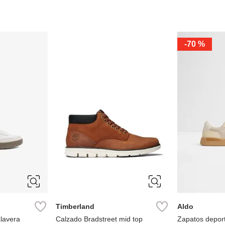
-
70 %
31
10
10.5
11
10
10.5
35
12
13
7
7.5
7
7.5
8
9.5
Timberland
Aldo
lavera
Calzado Bradstreet mid top
Zapatos deport