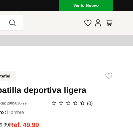
Ver lo Nuevo
tefiel
atilla deportiva ligera
☆
☆
☆
☆
☆
(
0
)
cia
:
2985630-99
ro
Hombre
Ref.
49.99
9.99