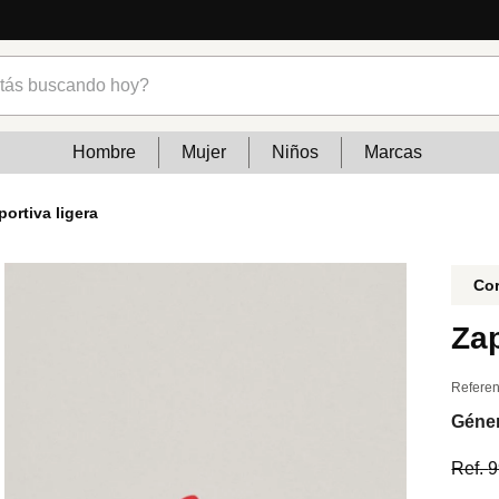
s buscando hoy?
Hombre
Mujer
Niños
Marcas
portiva ligera
Cor
Zap
Referen
Géne
Ref.
9