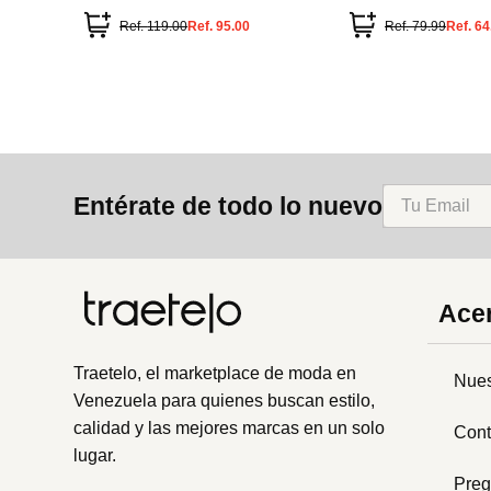
Ref.
119.00
Ref.
95.00
Ref.
79.99
Ref.
64
Entérate de todo lo nuevo
Acer
Traetelo, el marketplace de moda en
Nues
Venezuela para quienes buscan estilo,
calidad y las mejores marcas en un solo
Cont
lugar.
Preg