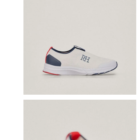
8
.
bolso
9
.
cartera
10
.
bimba lola