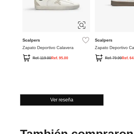
28
29
30
39
40
41
42
32
33
34
43
44
45
46
36
37
Scalpers
Scalpers
Zapato Deportivo Calavera
Zapato Deportivo Ca
Ref.
119.00
Ref.
95.00
Ref.
79.99
Ref.
64
Ver reseña
También compraron