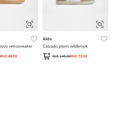
11
10
10.5
11
8
9
12
7
7.5
8
9
9.5
Aldo
ivos retrosneaker
Calzado plano wildbrook
0
Ref.
48.00
Ref.
145.00
Ref.
72.50