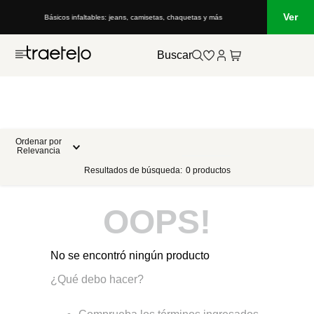
Ver
Básicos infaltables: jeans, camisetas, chaquetas y más
Buscar
Ordenar por
Relevancia
Resultados de búsqueda:
0
productos
OOPS!
No se encontró ningún producto
¿Qué debo hacer?