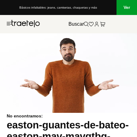
Ver
Básicos infaltables: jeans, camisetas, chaquetas y más
Buscar
No encontramos:
easton-guantes-de-bateo-
easton-mav-mavgtbg-