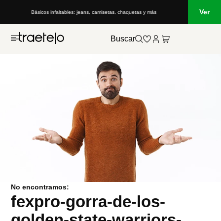
Ver
Básicos infaltables: jeans, camisetas, chaquetas y más
Buscar
No encontramos:
fexpro-gorra-de-los-
golden-state-warriors-