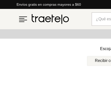
Envíos gratis en compras mayores a $60
¿Qué está
Términos más buscados
Escoj
1
.
timberland
Recibir 
2
.
parfois
3
.
carteras
4
.
aldo
5
.
carteras parfois
6
.
springfield
7
.
cartera