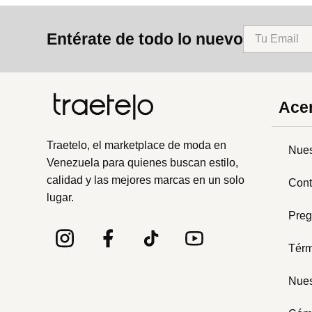
8
.
mng
Entérate de todo lo nuevo
9
.
bandolera
10
.
bimba lola
Acer
Traetelo, el marketplace de moda en
Nues
Venezuela para quienes buscan estilo,
calidad y las mejores marcas en un solo
Cont
lugar.
Preg
Térm
Nues