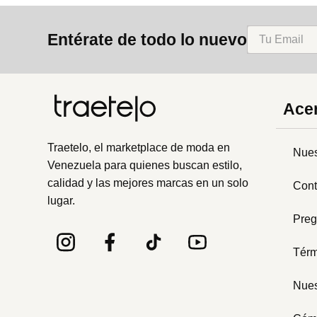
8
.
mng
Entérate de todo lo nuevo
9
.
bandolera
10
.
bimba lola
Acer
Traetelo, el marketplace de moda en
Nues
Venezuela para quienes buscan estilo,
calidad y las mejores marcas en un solo
Cont
lugar.
Preg
Térm
Nues