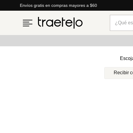
Envíos gratis en compras mayores a $60
¿Qué está
Términos más buscados
Escoj
1
.
timberland
Recibir 
2
.
parfois
3
.
carteras
4
.
aldo
5
.
carteras parfois
6
.
springfield
7
.
cartera