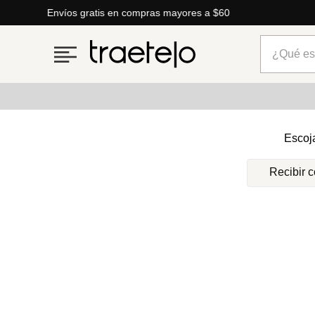
Envíos gratis en compras mayores a $60
¿Qué está
Términos más buscados
Escoj
1
.
timberland
Recibir 
2
.
parfois
3
.
carteras
4
.
aldo
5
.
carteras parfois
6
.
springfield
7
.
mng