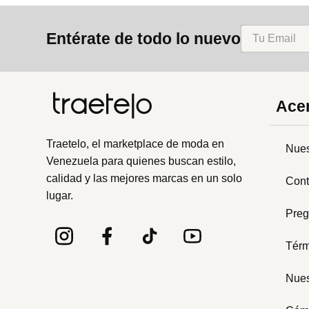
8
.
bolso
Entérate de todo lo nuevo
9
.
cartera
10
.
bimba lola
Acer
Traetelo, el marketplace de moda en
Nues
Venezuela para quienes buscan estilo,
calidad y las mejores marcas en un solo
Cont
lugar.
Preg
Térm
Nues