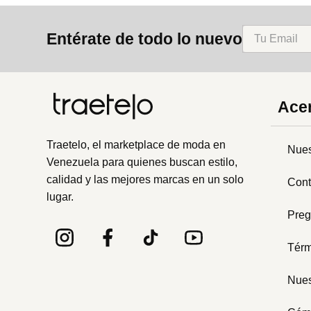
8
.
mng
Entérate de todo lo nuevo
9
.
bandolera
10
.
bimba lola
Acer
Traetelo, el marketplace de moda en
Nues
Venezuela para quienes buscan estilo,
calidad y las mejores marcas en un solo
Cont
lugar.
Preg
Térm
Nues