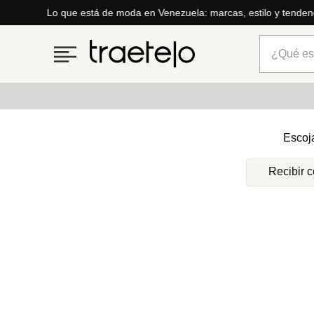
Lo que está de moda en Venezuela: marcas, estilo y tenden
¿Qué está
Términos más buscados
Escoj
1
.
timberland
Recibir 
2
.
parfois
3
.
carteras
4
.
aldo
5
.
carteras parfois
6
.
springfield
7
.
cartera