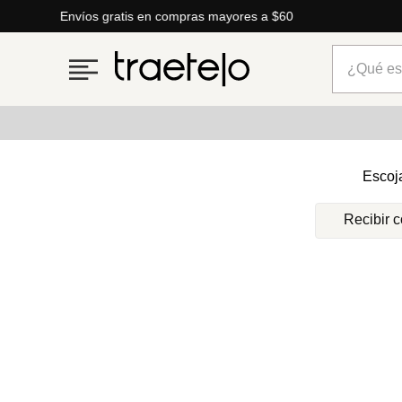
Envíos gratis en compras mayores a $60
¿Qué está
Términos más buscados
Escoj
1
.
timberland
Recibir 
2
.
parfois
3
.
carteras
4
.
aldo
5
.
carteras parfois
6
.
springfield
7
.
mng