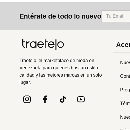
8
.
bolso
Entérate de todo lo nuevo
9
.
cartera
10
.
bimba lola
Acer
Traetelo, el marketplace de moda en
Nues
Venezuela para quienes buscan estilo,
calidad y las mejores marcas en un solo
Cont
lugar.
Preg
Térm
Nues