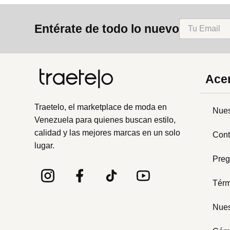
8
.
mng
Entérate de todo lo nuevo
9
.
bandolera
10
.
bimba lola
Acer
Traetelo, el marketplace de moda en
Nues
Venezuela para quienes buscan estilo,
calidad y las mejores marcas en un solo
Cont
lugar.
Preg
Térm
Nues