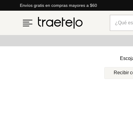
Envíos gratis en compras mayores a $60
¿Qué está
Términos más buscados
Escoj
1
.
timberland
Recibir 
2
.
parfois
3
.
carteras
4
.
aldo
5
.
carteras parfois
6
.
springfield
7
.
cartera