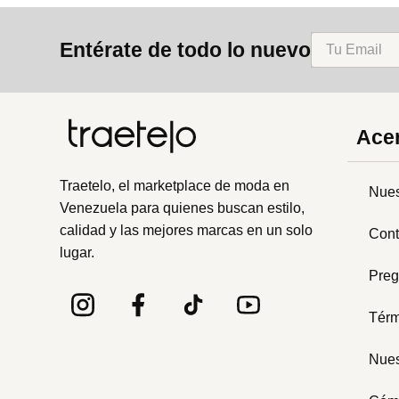
8
.
mng
Entérate de todo lo nuevo
9
.
bolso
10
.
bimba lola
Acer
Traetelo, el marketplace de moda en
Nues
Venezuela para quienes buscan estilo,
calidad y las mejores marcas en un solo
Cont
lugar.
Preg
Térm
Nues