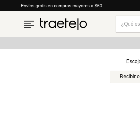
Envíos gratis en compras mayores a $60
¿Qué está
Términos más buscados
Escoj
1
.
timberland
Recibir 
2
.
parfois
3
.
carteras
4
.
aldo
5
.
carteras parfois
6
.
springfield
7
.
cartera