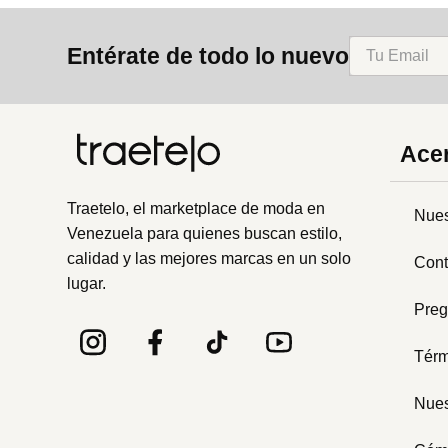
8
.
cartera
Entérate de todo lo nuevo
9
.
bolso
10
.
miniso
Acer
Traetelo, el marketplace de moda en
Nues
Venezuela para quienes buscan estilo,
calidad y las mejores marcas en un solo
Cont
lugar.
Preg
Térm
Nues