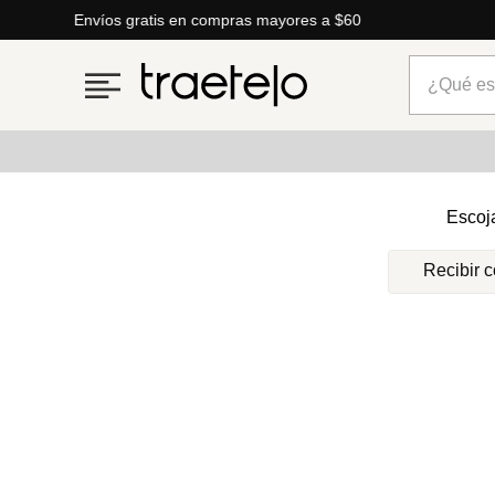
Envíos gratis en compras mayores a $60
¿Qué está
Términos más buscados
Escoj
1
.
timberland
Recibir 
2
.
parfois
3
.
carteras
4
.
aldo
5
.
carteras parfois
6
.
mng
7
.
springfield