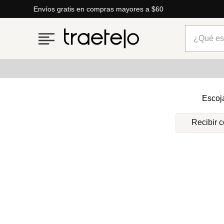
Envíos gratis en compras mayores a $60
¿Qué está
Términos más buscados
Escoj
1
.
timberland
Recibir 
2
.
parfois
3
.
carteras
4
.
aldo
5
.
carteras parfois
6
.
springfield
7
.
cartera