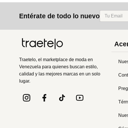
8
.
mng
Entérate de todo lo nuevo
9
.
bolso
10
.
bimba lola
Acer
Traetelo, el marketplace de moda en
Nues
Venezuela para quienes buscan estilo,
calidad y las mejores marcas en un solo
Cont
lugar.
Preg
Térm
Nues