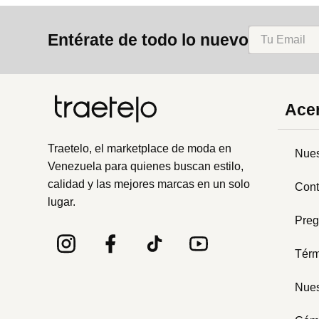
8
.
cartera
Entérate de todo lo nuevo
9
.
bolso
10
.
miniso
Acer
Traetelo, el marketplace de moda en
Nues
Venezuela para quienes buscan estilo,
calidad y las mejores marcas en un solo
Cont
lugar.
Preg
Térm
Nues