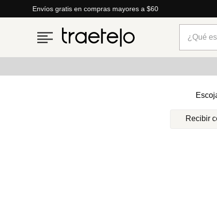
Envíos gratis en compras mayores a $60
¿Qué está
Términos más buscados
Escoj
1
.
timberland
Recibir 
2
.
parfois
3
.
carteras
4
.
aldo
5
.
carteras parfois
6
.
mng
7
.
springfield