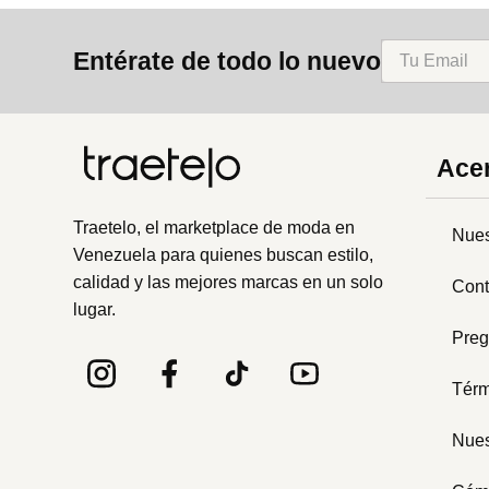
8
.
mng
Entérate de todo lo nuevo
9
.
bolso
10
.
bimba lola
Acer
Traetelo, el marketplace de moda en
Nues
Venezuela para quienes buscan estilo,
calidad y las mejores marcas en un solo
Cont
lugar.
Preg
Térm
Nues