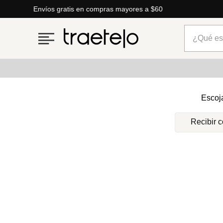
Envíos gratis en compras mayores a $60
¿Qué está
Términos más buscados
Escoj
1
.
timberland
Recibir 
2
.
parfois
3
.
carteras
4
.
aldo
5
.
carteras parfois
6
.
springfield
7
.
cartera