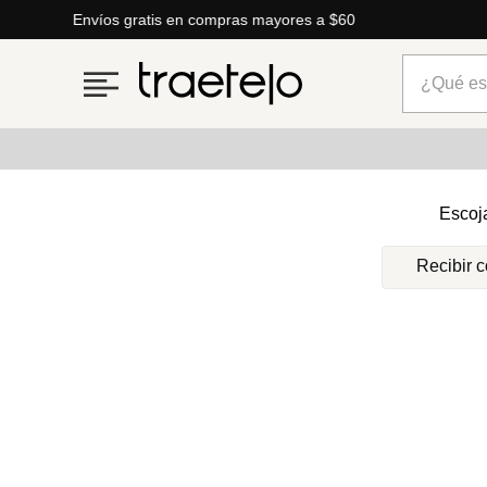
Envíos gratis en compras mayores a $60
¿Qué está
Términos más buscados
Escoj
1
.
timberland
Recibir 
2
.
parfois
3
.
carteras
4
.
aldo
5
.
carteras parfois
6
.
mng
7
.
springfield