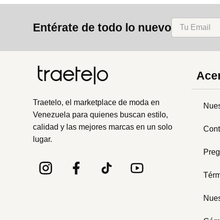
8
.
cartera
Entérate de todo lo nuevo
9
.
bolso
10
.
miniso
Acer
Traetelo, el marketplace de moda en
Nues
Venezuela para quienes buscan estilo,
calidad y las mejores marcas en un solo
Cont
lugar.
Preg
Térm
Nues