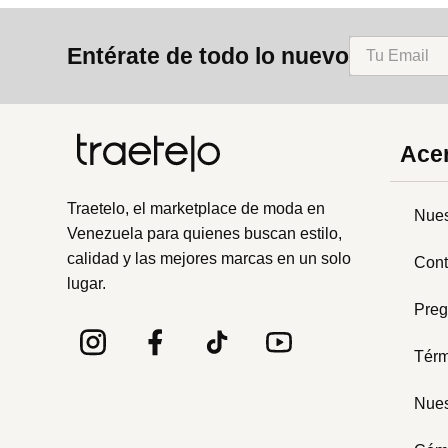
8
.
mng
Entérate de todo lo nuevo
9
.
bolso
10
.
bimba lola
Acer
Traetelo, el marketplace de moda en
Nues
Venezuela para quienes buscan estilo,
calidad y las mejores marcas en un solo
Cont
lugar.
Preg
Térm
Nues