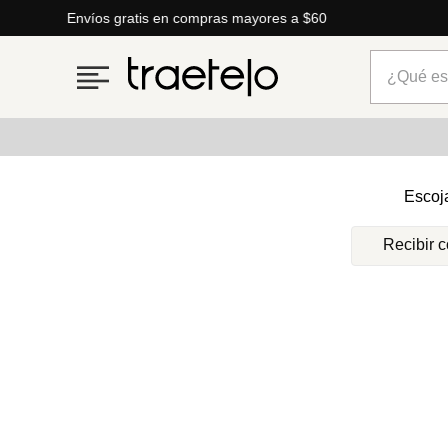
Envíos gratis en compras mayores a $60
¿Qué está
Términos más buscados
Escoj
1
.
timberland
Recibir 
2
.
parfois
3
.
carteras
4
.
aldo
5
.
carteras parfois
6
.
springfield
7
.
cartera