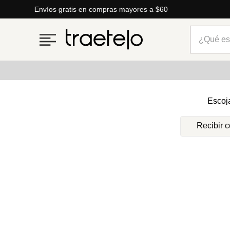
Envíos gratis en compras mayores a $60
¿Qué está
Términos más buscados
Escoj
1
.
timberland
Recibir 
2
.
parfois
3
.
carteras
4
.
aldo
5
.
carteras parfois
6
.
springfield
7
.
cartera