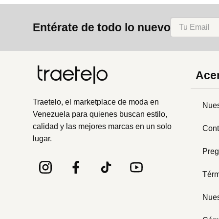
8
.
mng
Entérate de todo lo nuevo
9
.
bandolera
10
.
bimba lola
Acer
Traetelo, el marketplace de moda en
Nues
Venezuela para quienes buscan estilo,
calidad y las mejores marcas en un solo
Cont
lugar.
Preg
Térm
Nues