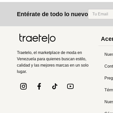
8
.
mng
Entérate de todo lo nuevo
9
.
bolso
10
.
bimba lola
Acer
Traetelo, el marketplace de moda en
Nues
Venezuela para quienes buscan estilo,
calidad y las mejores marcas en un solo
Cont
lugar.
Preg
Térm
Nues