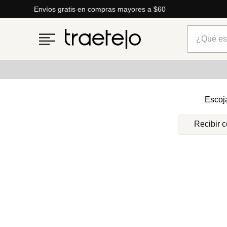
Envíos gratis en compras mayores a $60
¿Qué está
Términos más buscados
Escoj
1
.
timberland
Recibir 
2
.
parfois
3
.
carteras
4
.
aldo
5
.
carteras parfois
6
.
springfield
7
.
cartera