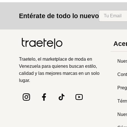
8
.
mng
Entérate de todo lo nuevo
9
.
bandolera
10
.
bimba lola
Acer
Traetelo, el marketplace de moda en
Nues
Venezuela para quienes buscan estilo,
calidad y las mejores marcas en un solo
Cont
lugar.
Preg
Térm
Nues