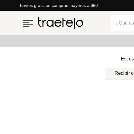
Envíos gratis en compras mayores a $60
¿Qué está
Términos más buscados
Escoj
1
.
timberland
Recibir 
2
.
parfois
3
.
carteras
4
.
aldo
5
.
carteras parfois
6
.
springfield
7
.
cartera