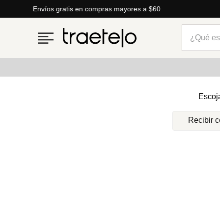
Envíos gratis en compras mayores a $60
¿Qué está
Términos más buscados
Escoj
1
.
timberland
Recibir 
2
.
parfois
3
.
carteras
4
.
aldo
5
.
carteras parfois
6
.
springfield
7
.
cartera