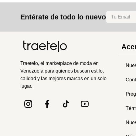
8
.
mng
Entérate de todo lo nuevo
9
.
bandolera
10
.
bimba lola
Acer
Traetelo, el marketplace de moda en
Nues
Venezuela para quienes buscan estilo,
calidad y las mejores marcas en un solo
Cont
lugar.
Preg
Térm
Nues