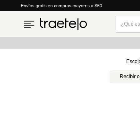
Envíos gratis en compras mayores a $60
¿Qué está
Términos más buscados
Escoj
1
.
timberland
Recibir 
2
.
parfois
3
.
carteras
4
.
aldo
5
.
carteras parfois
6
.
springfield
7
.
cartera