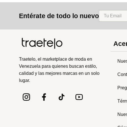
8
.
mng
Entérate de todo lo nuevo
9
.
bolso
10
.
bimba lola
Acer
Traetelo, el marketplace de moda en
Nues
Venezuela para quienes buscan estilo,
calidad y las mejores marcas en un solo
Cont
lugar.
Preg
Térm
Nues