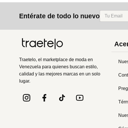
8
.
bolso
Entérate de todo lo nuevo
9
.
cartera
10
.
bimba lola
Acer
Traetelo, el marketplace de moda en
Nues
Venezuela para quienes buscan estilo,
calidad y las mejores marcas en un solo
Cont
lugar.
Preg
Térm
Nues