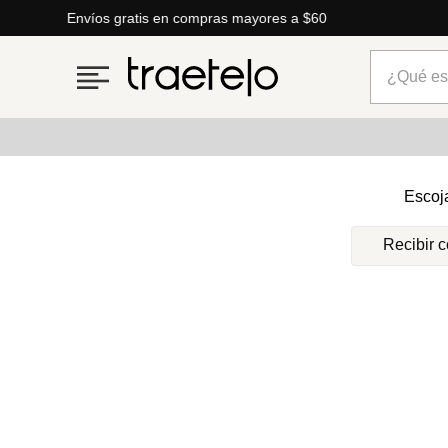
Envíos gratis en compras mayores a $60
¿Qué está
Términos más buscados
Escoj
1
.
timberland
Recibir 
2
.
parfois
3
.
carteras
4
.
aldo
5
.
carteras parfois
6
.
springfield
7
.
cartera