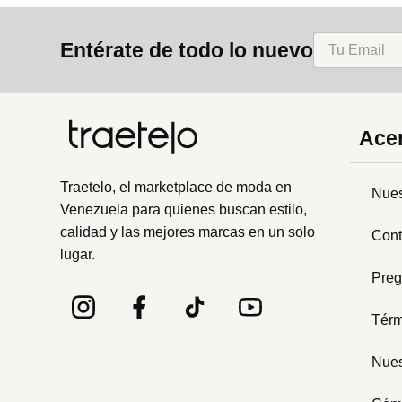
8
.
mng
Entérate de todo lo nuevo
9
.
bolso
10
.
bimba lola
Acer
Traetelo, el marketplace de moda en
Nues
Venezuela para quienes buscan estilo,
calidad y las mejores marcas en un solo
Cont
lugar.
Preg
Térm
Nues