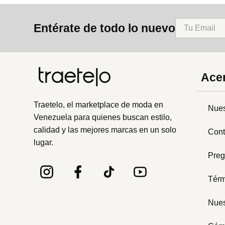
8
.
mng
Entérate de todo lo nuevo
9
.
bolso
10
.
bimba lola
Acer
Traetelo, el marketplace de moda en
Nues
Venezuela para quienes buscan estilo,
calidad y las mejores marcas en un solo
Cont
lugar.
Preg
Térm
Nues