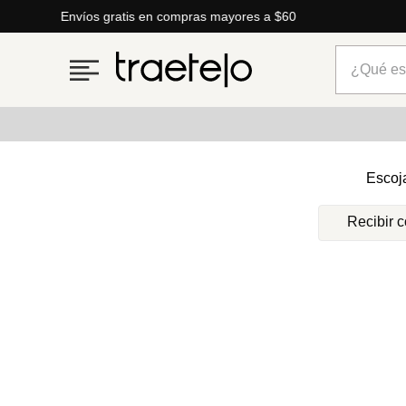
Envíos gratis en compras mayores a $60
¿Qué está
Términos más buscados
Escoj
1
.
timberland
Recibir 
2
.
parfois
3
.
carteras
4
.
aldo
5
.
carteras parfois
6
.
springfield
7
.
cartera