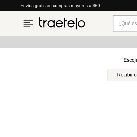
Envíos gratis en compras mayores a $60
¿Qué está
Términos más buscados
Escoj
1
.
timberland
Recibir 
2
.
parfois
3
.
carteras
4
.
aldo
5
.
carteras parfois
6
.
springfield
7
.
cartera