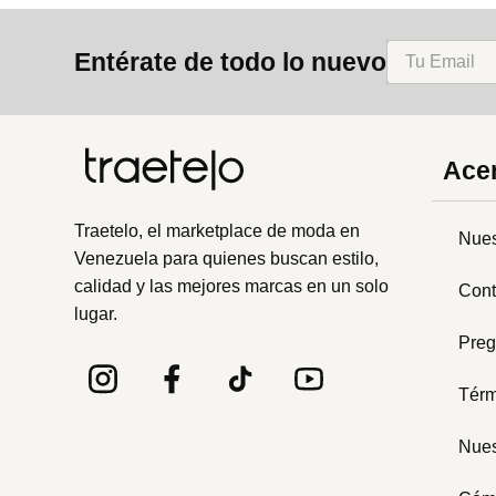
8
.
mng
Entérate de todo lo nuevo
9
.
bolso
10
.
bimba lola
Acer
Traetelo, el marketplace de moda en
Nues
Venezuela para quienes buscan estilo,
calidad y las mejores marcas en un solo
Cont
lugar.
Preg
Térm
Nues