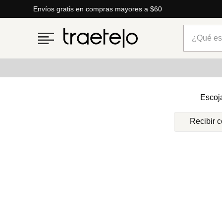
Envíos gratis en compras mayores a $60
¿Qué está
Términos más buscados
Escoj
1
.
timberland
Recibir 
2
.
parfois
3
.
carteras
4
.
aldo
5
.
carteras parfois
6
.
mng
7
.
springfield