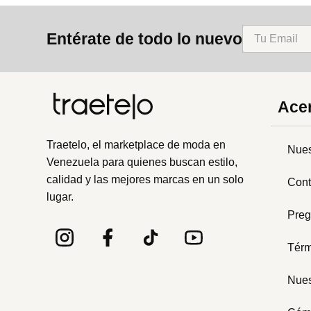
8
.
cartera
Entérate de todo lo nuevo
9
.
bolso
10
.
miniso
Acer
Traetelo, el marketplace de moda en
Nues
Venezuela para quienes buscan estilo,
calidad y las mejores marcas en un solo
Cont
lugar.
Preg
Térm
Nues