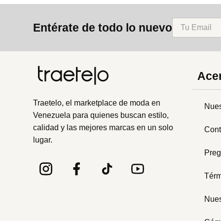
8
.
bolso
Entérate de todo lo nuevo
9
.
cartera
10
.
bimba lola
Acer
Traetelo, el marketplace de moda en
Nues
Venezuela para quienes buscan estilo,
calidad y las mejores marcas en un solo
Cont
lugar.
Preg
Térm
Nues