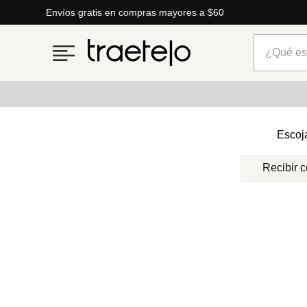
Envíos gratis en compras mayores a $60
¿Qué está
Términos más buscados
Escoj
1
.
timberland
Recibir 
2
.
parfois
3
.
carteras
4
.
aldo
5
.
carteras parfois
6
.
springfield
7
.
mng