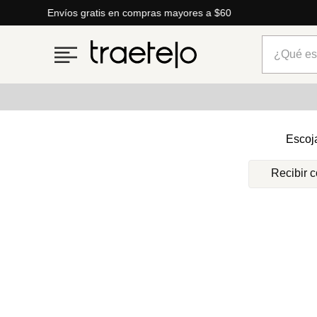
Envíos gratis en compras mayores a $60
¿Qué está
Términos más buscados
Escoj
1
.
timberland
Recibir 
2
.
parfois
3
.
carteras
4
.
aldo
5
.
carteras parfois
6
.
springfield
7
.
mng