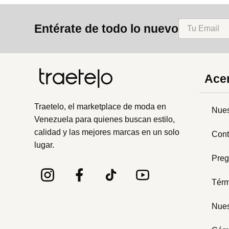
8
.
bolso
Entérate de todo lo nuevo
9
.
cartera
10
.
bimba lola
Acer
Traetelo, el marketplace de moda en
Nues
Venezuela para quienes buscan estilo,
calidad y las mejores marcas en un solo
Cont
lugar.
Preg
Térm
Nues