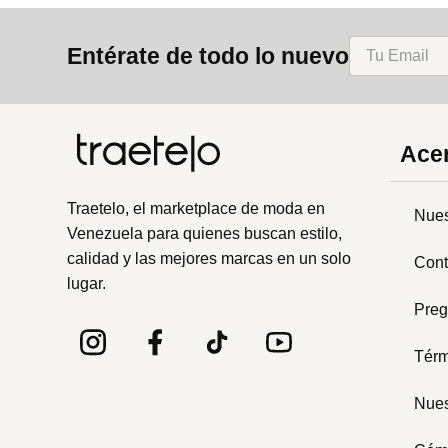
8
.
bolso
Entérate de todo lo nuevo
9
.
cartera
10
.
bimba lola
Acer
Traetelo, el marketplace de moda en
Nues
Venezuela para quienes buscan estilo,
calidad y las mejores marcas en un solo
Cont
lugar.
Preg
Térm
Nues