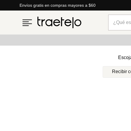
Envíos gratis en compras mayores a $60
¿Qué está
Términos más buscados
Escoj
1
.
timberland
Recibir 
2
.
parfois
3
.
carteras
4
.
aldo
5
.
carteras parfois
6
.
springfield
7
.
mng