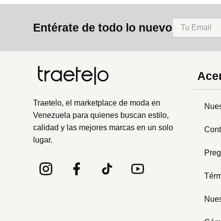
8
.
bolso
Entérate de todo lo nuevo
9
.
cartera
10
.
bimba lola
Acer
Traetelo, el marketplace de moda en
Nues
Venezuela para quienes buscan estilo,
calidad y las mejores marcas en un solo
Cont
lugar.
Preg
Térm
Nues