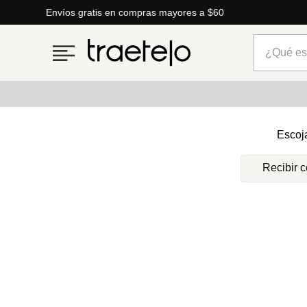
Envíos gratis en compras mayores a $60
¿Qué está
Términos más buscados
Escoj
1
.
timberland
Recibir 
2
.
parfois
3
.
carteras
4
.
aldo
5
.
carteras parfois
6
.
springfield
7
.
mng