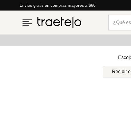
Envíos gratis en compras mayores a $60
¿Qué está
Términos más buscados
Escoj
1
.
timberland
Recibir 
2
.
parfois
3
.
carteras
4
.
aldo
5
.
carteras parfois
6
.
springfield
7
.
cartera