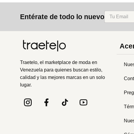
8
.
mng
Entérate de todo lo nuevo
9
.
bandolera
10
.
bimba lola
Acer
Traetelo, el marketplace de moda en
Nues
Venezuela para quienes buscan estilo,
calidad y las mejores marcas en un solo
Cont
lugar.
Preg
Térm
Nues