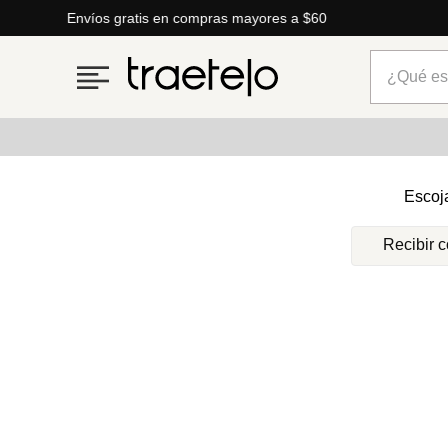
Envíos gratis en compras mayores a $60
¿Qué está
Términos más buscados
Escoj
1
.
timberland
Recibir 
2
.
parfois
3
.
carteras
4
.
aldo
5
.
carteras parfois
6
.
springfield
7
.
cartera