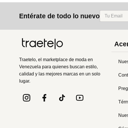
8
.
mng
Entérate de todo lo nuevo
9
.
bandolera
10
.
bimba lola
Acer
Traetelo, el marketplace de moda en
Nues
Venezuela para quienes buscan estilo,
calidad y las mejores marcas en un solo
Cont
lugar.
Preg
Térm
Nues