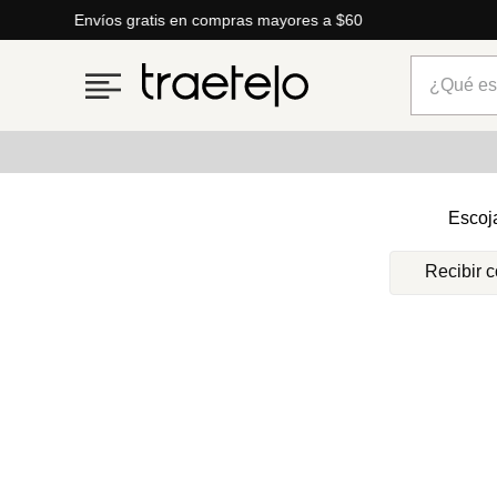
Envíos gratis en compras mayores a $60
¿Qué está
Términos más buscados
Escoj
1
.
timberland
Recibir 
2
.
parfois
3
.
carteras
4
.
aldo
5
.
carteras parfois
6
.
springfield
7
.
cartera