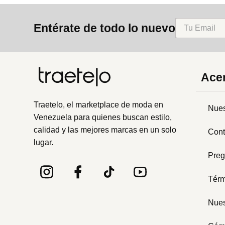
8
.
mng
Entérate de todo lo nuevo
9
.
bolso
10
.
bimba lola
Acer
Traetelo, el marketplace de moda en
Nues
Venezuela para quienes buscan estilo,
calidad y las mejores marcas en un solo
Cont
lugar.
Preg
Térm
Nues