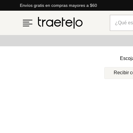
Envíos gratis en compras mayores a $60
¿Qué está
Términos más buscados
Escoj
1
.
timberland
Recibir 
2
.
parfois
3
.
carteras
4
.
aldo
5
.
carteras parfois
6
.
springfield
7
.
cartera