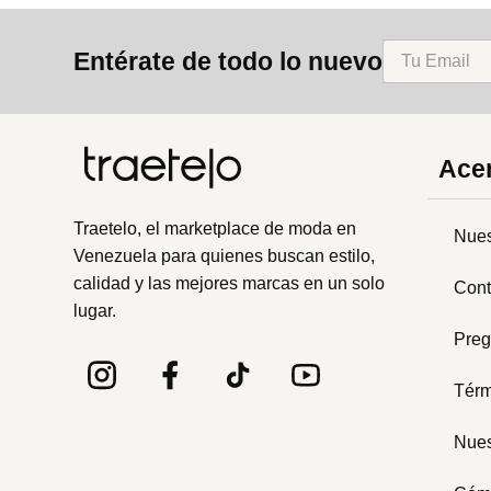
8
.
mng
Entérate de todo lo nuevo
9
.
bolso
10
.
bimba lola
Acer
Traetelo, el marketplace de moda en
Nues
Venezuela para quienes buscan estilo,
calidad y las mejores marcas en un solo
Cont
lugar.
Preg
Térm
Nues