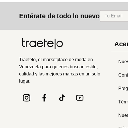
8
.
mng
Entérate de todo lo nuevo
9
.
bandolera
10
.
bimba lola
Acer
Traetelo, el marketplace de moda en
Nues
Venezuela para quienes buscan estilo,
calidad y las mejores marcas en un solo
Cont
lugar.
Preg
Térm
Nues