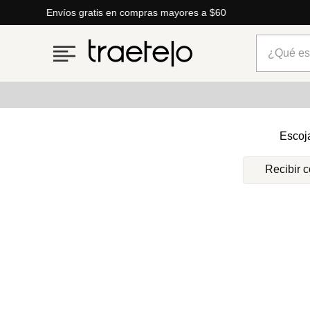
Envíos gratis en compras mayores a $60
¿Qué está
Términos más buscados
Escoj
1
.
timberland
Recibir 
2
.
parfois
3
.
carteras
4
.
aldo
5
.
carteras parfois
6
.
springfield
7
.
cartera