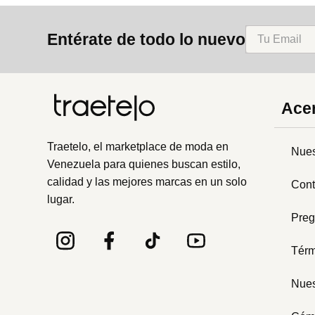
8
.
bolso
Entérate de todo lo nuevo
9
.
cartera
10
.
bimba lola
Acer
Traetelo, el marketplace de moda en
Nues
Venezuela para quienes buscan estilo,
calidad y las mejores marcas en un solo
Cont
lugar.
Preg
Térm
Nues