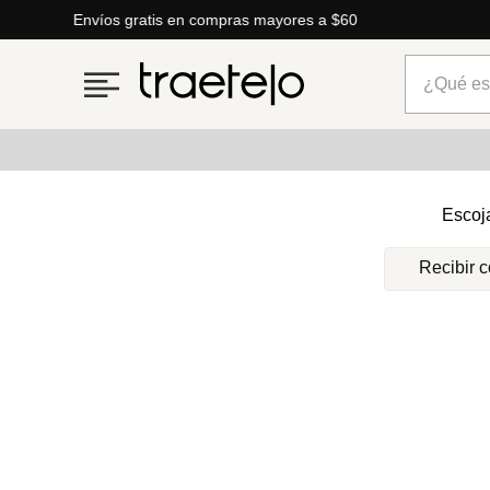
Envíos gratis en compras mayores a $60
¿Qué está
Términos más buscados
Escoj
1
.
timberland
Recibir 
2
.
parfois
3
.
carteras
4
.
aldo
5
.
carteras parfois
6
.
springfield
7
.
mng