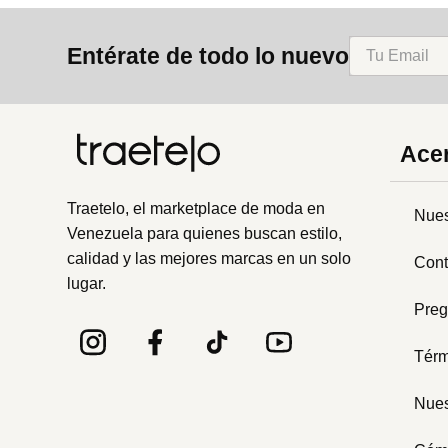
8
.
cartera
Entérate de todo lo nuevo
9
.
bolso
10
.
miniso
Acer
Traetelo, el marketplace de moda en
Nues
Venezuela para quienes buscan estilo,
calidad y las mejores marcas en un solo
Cont
lugar.
Preg
Térm
Nues