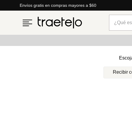
Envíos gratis en compras mayores a $60
¿Qué está
Términos más buscados
Escoj
1
.
timberland
Recibir 
2
.
parfois
3
.
carteras
4
.
aldo
5
.
carteras parfois
6
.
mng
7
.
springfield