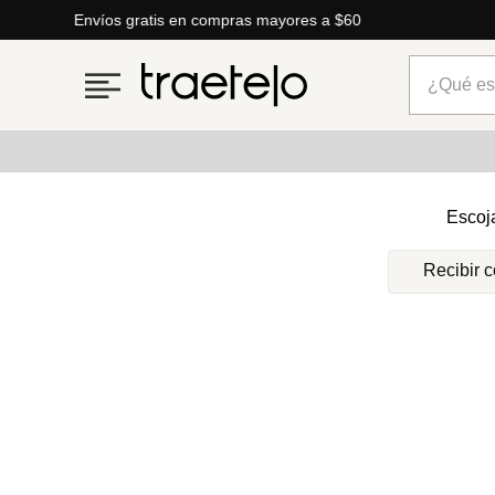
Envíos gratis en compras mayores a $60
¿Qué está
Términos más buscados
Escoj
1
.
timberland
Recibir 
2
.
parfois
3
.
carteras
4
.
aldo
5
.
carteras parfois
6
.
springfield
7
.
cartera