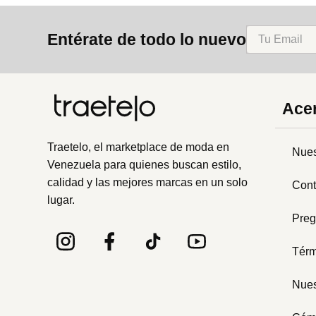
8
.
mng
Entérate de todo lo nuevo
9
.
bolso
10
.
bimba lola
Acer
Traetelo, el marketplace de moda en
Nues
Venezuela para quienes buscan estilo,
calidad y las mejores marcas en un solo
Cont
lugar.
Preg
Térm
Nues